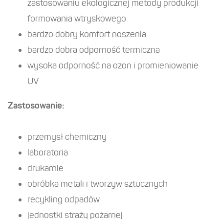
zastosowaniu ekologicznej metody produkcji
formowania wtryskowego
bardzo dobry komfort noszenia
bardzo dobra odporność termiczna
wysoka odporność na ozon i promieniowanie
O firmie
UV
Artykuły bhp
Zastosowanie:
Usługi
Partnerzy
przemysł chemiczny
laboratoria
Do pobrania
drukarnie
Kariera
obróbka metali i tworzyw sztucznych
recykling odpadów
Vademecum BHP
jednostki straży pożarnej