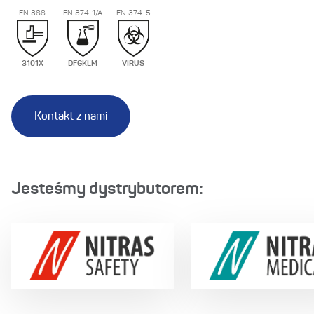
EN 388
EN 374-1/A
EN 374-5
3101X
DFGKLM
VIRUS
Kontakt z nami
Jesteśmy dystrybutorem: