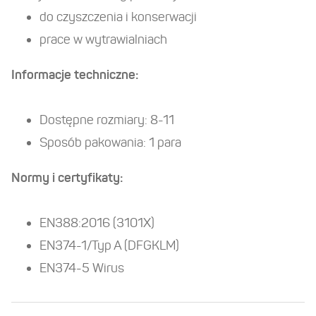
Blog BHP
do czyszczenia i konserwacji
prace w wytrawialniach
New Balance
Informacje techniczne:
Kontakt
Sklep AIO
Dostępne rozmiary: 8-11
Sposób pakowania: 1 para
Normy i certyfikaty:
EN388:2016 (3101X)
EN374-1/Typ A (DFGKLM)
EN374-5 Wirus