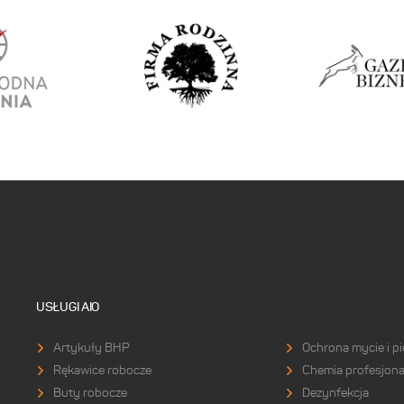
USŁUGI AIO
Artykuły BHP
Ochrona mycie i pi
Rękawice robocze
Chemia profesjona
Buty robocze
Dezynfekcja