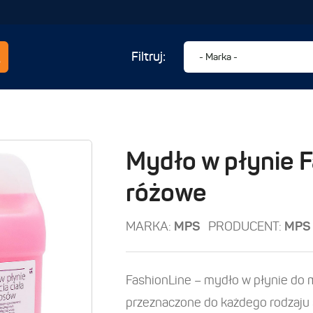
Filtruj:
Mydło w płynie 
różowe
MARKA:
MPS
PRODUCENT:
MPS
FashionLine – mydło w płynie do m
przeznaczone do każdego rodzaju 