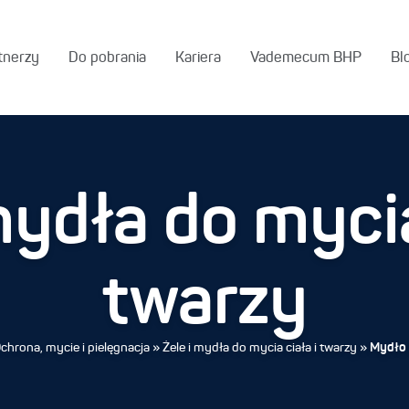
tnerzy
Do pobrania
Kariera
Vademecum BHP
Bl
mydła do mycia
twarzy
chrona, mycie i pielęgnacja
»
Żele i mydła do mycia ciała i twarzy
»
Mydło 