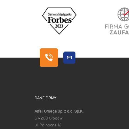
DANE FIRMY
Alfa i Omega Sp. z o.o. Sp.K.
67-200 Głogów
ul. Północna 12