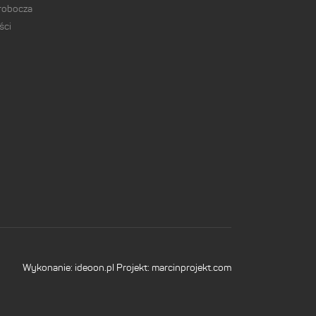
 robocza
ści
Wykonanie:
ideoon.pl
Projekt:
marcinprojekt.com