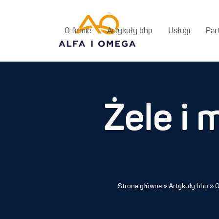
O firmie
Artykuły bhp
Usługi
Par
Żele i 
Strona główna
»
Artykuły bhp
»
O