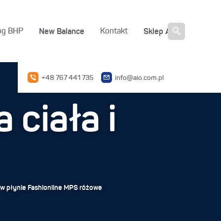
New Balance
Sklep AIO
og BHP
Kontakt
+48 767 441 735
info@aio.com.pl
 ciała i
w płynie Fashionline MPS różowe