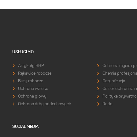
USŁUGI AIO
Artykuły BHP
Ochrona mycie i pi
Rękawice robocze
Chemia profesjona
Buty robocze
Dezynfekcja
Ochrona wzroku
Odzież ochronna i
Ochrona głowy
Polityka prywatno
Ochrona dróg oddechowych
Rodo
SOCIAL MEDIA