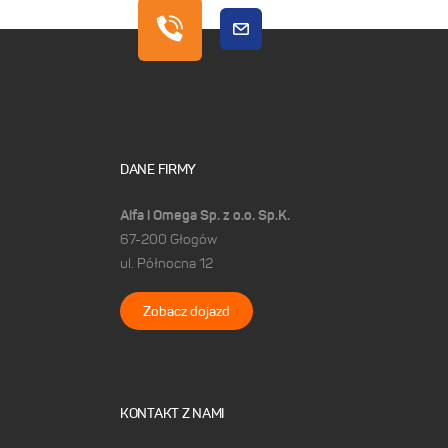
DANE FIRMY
Alfa i Omega Sp. z o.o. Sp.K.
67-200 Głogów
ul. Północna 12
Zobacz dojazd
KONTAKT Z NAMI