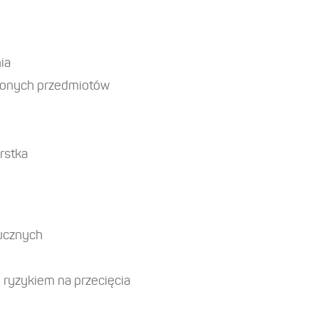
ia
ejonych przedmiotów
rstka
tucznych
ryzykiem na przecięcia