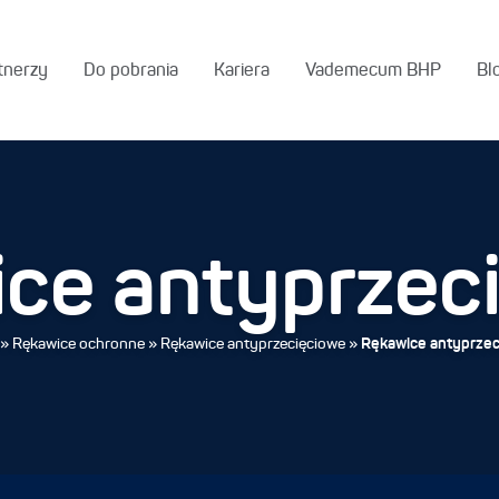
tnerzy
Do pobrania
Kariera
Vademecum BHP
Bl
ce antyprzec
»
Rękawice ochronne
»
Rękawice antyprzecięciowe
»
Rękawice antyprze