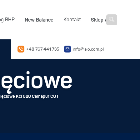
New Balance
Sklep AIO
og BHP
Kontakt
+48 767 441 735
info@aio.com.pl
ięciowe
cięciowe Kcl 620 Camapur CUT