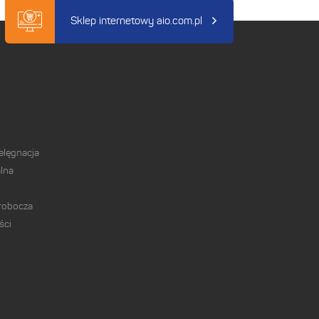
Sklep internetowy aio.com.pl
elęgnacja
lna
 robocza
ści